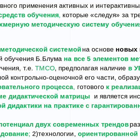
вного применения активных и интерактивны
средств обучения
,
которые «следуя» за т
хмерную методическую систему обучения
методической системой
на основе
новых
й обучения Б.Блума
на все
5
элемент
ов
ме
чения, т.е.
ТМСО
, предполагая наличие
в У
ной контрольно
-
оценочной его части, образ
овательного процесса
,
готового
к реализа
ме дидактической матрицы
и является ин
й дидактики на практике с гарантирова
потенциал двух современных трендов
раз
едова
ние
;
2)технологии,
ориентированной 