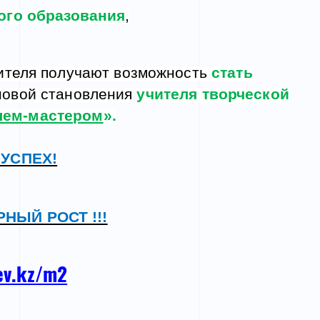
ого образования
,
ителя получают возможность
стать
новой становления
учителя творческой
лем-мастером
».
, УСПЕХ!
НЫЙ РОСТ !!!
ev.kz/
m
2