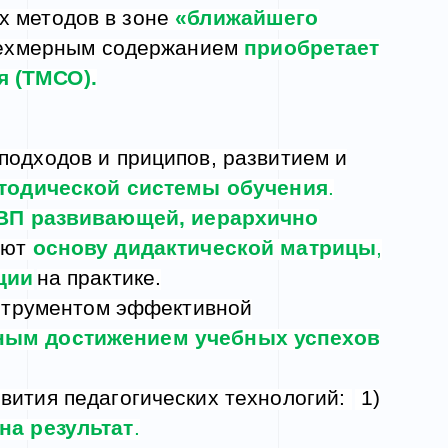
х методов в зоне
«ближайшего
рехмерным содержанием
приобретает
 (ТМСО).
подходов и приципов, развитием и
тодической системы обучения
.
ВП развивающей, иерархично
уют
основу дидактической матрицы
,
ции
на практике
.
струментом эффективной
нным достижением учебных успехов
вития педагогических технологий:
1)
на результат
.