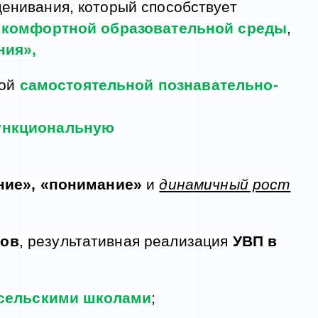
енивания, который способствует
 комфортной образовательной среды
,
ния»,
ной
самостоятельной познавательно
-
ункциональную
ние», «понимание»
и
динамичный рост
тов
, результативная реализация
УВП в
 сельскими школами
;