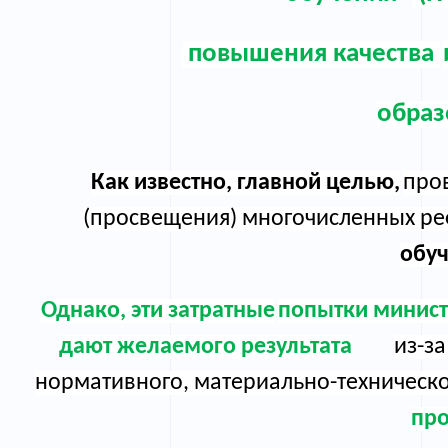
повышения
качества
образ
Как известно,
главной целью
,
про
(просвещения) многочисленных р
о
бу
Однако,
эти затратные
попытки министе
дают желаемого результата
из-з
нормативного, материально-техническо
про