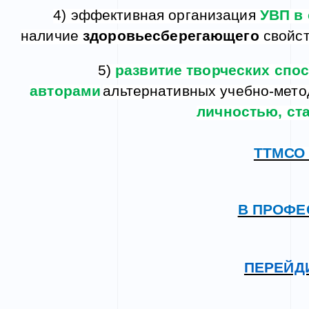
4) эффективная организация
УВП в
наличие
здоровьесберегающего
свойс
5)
развитие творческих спо
авторами
альтернативных учебно-мето
личностью, ста
ТТМСО 
В ПРОФЕ
ПЕРЕЙДИ