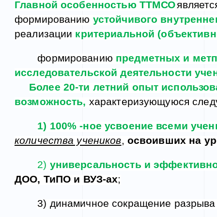
Главн
ой особенностью
ТТМСО
являетс
формированию
устойчивого внутренне
реализации
критериальной
(объектив
формированию
предметных и мет
исследовательской деятельности учен
Более 2
0
-ти летний опыт использо
возможность,
характеризующуюся след
1) 100%
-
ное усвоение всеми уче
количества учеников
,
освоивших на ур
2)
универсальность и эффективн
ДО
О
, ТиПО и ВУЗ-ах
;
3) динамичное сокращение разрыва