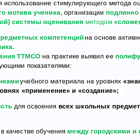
я использование стимулирующего метода оц
го мотива ученика
, организации
подлинно
ной)
системы оценивания
методом
«сложе
предметных компетенций
на основе актив
ика.
вания ТТМСО
на практике выявил ее
полиф
ующими показателями:
никами
учебного материала на уровнях
«зна
овнях «применение» и «создание»
;
ость
для освоения
всех школьных предме
 в качестве обучения
между городскими и