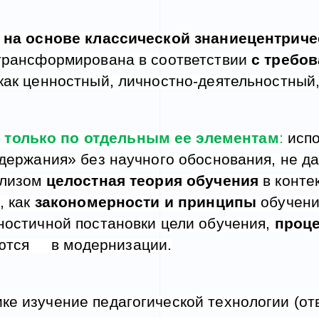
в
на основе классической знаниецентриче
трансформирована в соответствии
с требо
как
ценностный,
личностно
-
деятельностный
 только по отдельным ее элементам
:
исп
держания» без научного обоснования, не да
ализом
целостная теория обучения
в конте
, как
закономерности и
п
ринципы
обучени
ностичной постановки цели обучения,
проце
ся в модернизации.
ке изучение педагогической технологии
(от