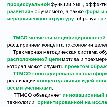
процессуальной
функции УВП, эффекти
развития»
обучаемого, а также
форм и 
иерархическую структуру
,
образуя
тре
ТМСО является модифицированной 
расширением концепта таксономии целе
Трехмерная методическая система обу
расположенной цепи
мотива и трехмер
которая может служить
проектом образ
ТТМСО конструирована на платфор
реализации
концептуальных идей ново
всеми учениками
.
ТТМСО объединяет
инновационный 
технологии,
ориентированной на иссл