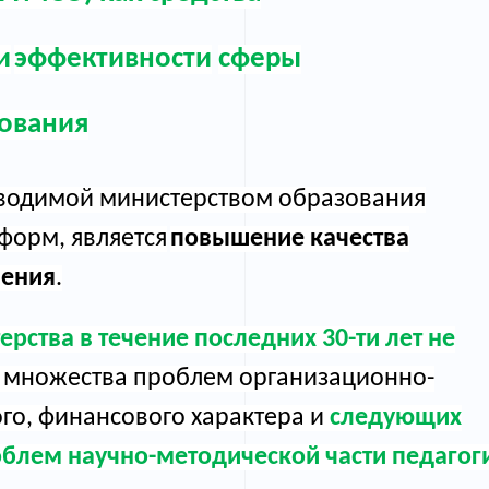
и
эффективности
сферы
ования
водимой министерством образования
еформ
,
явля
ется
повышение качества
чения
.
рства в течение последних 30-ти лет не
а множества проблем организационно-
го, финансового характера и
следующих
блем научно-методической части педагог