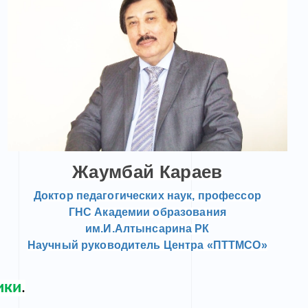
Жаумбай Караев
Доктор педагогических наук, профессор
ГНС Академии образования
им.И.Алтынсарина РК
Научный руководитель Центра
«
ПТТМСО
»
ики
.