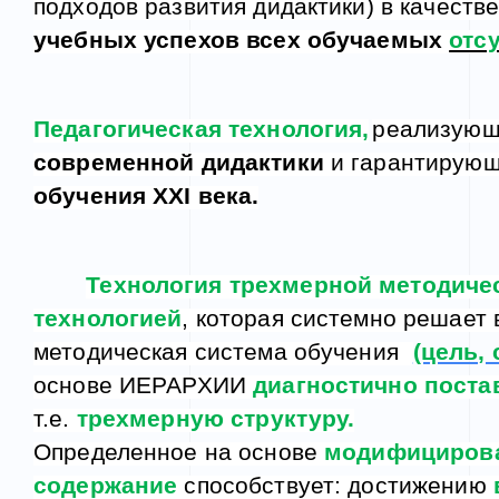
подходов развития дидактики)
в качеств
учебных успехов всех обучаемых
отсу
Педагогическая технология,
реализующ
современной дидактики
и гарантирующ
обучения ХХІ века.
Технология трехмерной методиче
технологией
, которая системно решае
методическая система обучения
(цель,
основе
ИЕРАРХИИ
диагностично поста
т.е.
трехмерную структуру.
Определенное на основе
модифициров
содержание
способствует: достижению