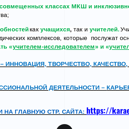
 совмещенных классах МКШ и инклюзивн
тва
;
собностей
как
учащихся
,
так и
учителей.
Уч
дических комплексов
, которые послужат ос
ть «
учителем-исследователем
» и «
учите
– ИННОВАЦИЯ, ТВОРЧЕСТВО, КАЧЕСТВО
ССИОНАЛЬНОЙ ДЕЯТЕЛЬНОСТИ –
КАРЬЕР
https://kara
 НА ГЛАВНУЮ СТР. САЙТА: