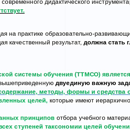
е современного дидактического
и
нструмента
тствует.
ая на практике образовательно-развивающ
ая качественный результат,
должна стать 
ской системы обучения (ТТМСО) является
т вышеприведенную
двуединую важную зада
 содержание, методы, формы и средства 
вленных целей,
которые имеют иерархично
анных принципов
отбора учебного матери
всех ступеней таксономии целей обучени