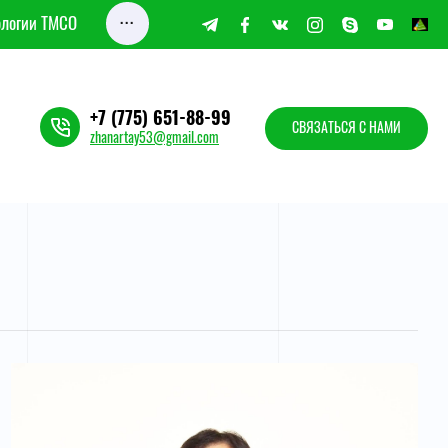
...
ологии ТМСО
+7 (775) 651-88-99
СВЯЗАТЬСЯ С НАМИ
zhanartay53@gmail.com